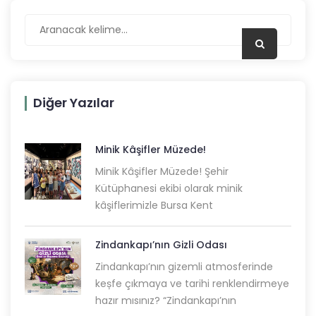
Diğer Yazılar
Minik Kâşifler Müzede!
Minik Kâşifler Müzede! Şehir
Kütüphanesi ekibi olarak minik
kâşiflerimizle Bursa Kent
Zindankapı’nın Gizli Odası
Zindankapı’nın gizemli atmosferinde
keșfe çıkmaya ve tarihi renklendirmeye
hazır mısınız? “Zindankapı’nın