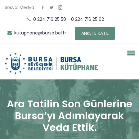
Sosyal Medya :
0 224 716 25 50 - 0 224 716 25 62
kutuphane@bursa.bel.tr
ANKETE KATIL
Ara Tatilin Son Günlerine
Bursa’yı Adımlayarak
Veda Ettik.