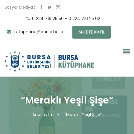
Sosyal Medya :
0 224 716 25 50 - 0 224 716 25 62
kutuphane@bursa.bel.tr
ANKETE KATIL
“Meraklı Yeşil Şişe”
Anasayfa
“Meraklı Yeşil Şişe”