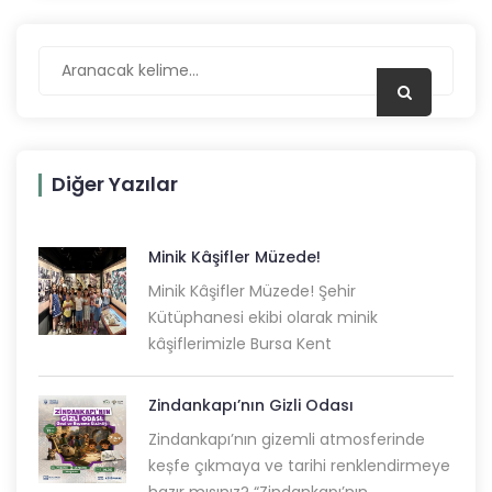
Diğer Yazılar
Minik Kâşifler Müzede!
Minik Kâşifler Müzede! Şehir
Kütüphanesi ekibi olarak minik
kâşiflerimizle Bursa Kent
Zindankapı’nın Gizli Odası
Zindankapı’nın gizemli atmosferinde
keșfe çıkmaya ve tarihi renklendirmeye