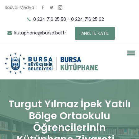
Sosyal Medya :
0 224 716 25 50 - 0 224 716 25 62
kutuphane@bursa.bel.tr
ANKETE KATIL
Turgut Yılmaz İpek Yatılı
Bölge Ortaokulu
Öğrencilerinin